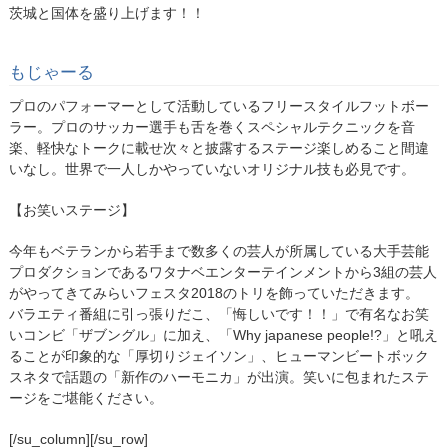
茨城と国体を盛り上げます！！
もじゃーる
プロのパフォーマーとして活動しているフリースタイルフットボー
ラー。プロのサッカー選手も舌を巻くスペシャルテクニックを音
楽、軽快なトークに載せ次々と披露するステージ楽しめること間違
いなし。世界で一人しかやっていないオリジナル技も必見です。
【お笑いステージ】
今年もベテランから若手まで数多くの芸人が所属している大手芸能
プロダクションであるワタナベエンターテインメントから3組の芸人
がやってきてみらいフェスタ2018のトリを飾っていただきます。
バラエティ番組に引っ張りだこ、「悔しいです！！」で有名なお笑
いコンビ「ザブングル」に加え、「Why japanese people!?」と吼え
ることが印象的な「厚切りジェイソン」、ヒューマンビートボック
スネタで話題の「新作のハーモニカ」が出演。笑いに包まれたステ
ージをご堪能ください。
[/su_column][/su_row]