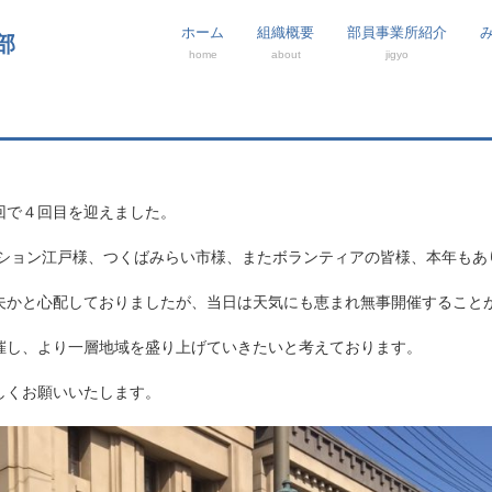
ホーム
組織概要
部員事業所紹介
部
home
about
jigyo
回で４回目を迎えました。
ーション江戸様、つくばみらい市様、またボランティアの皆様、本年もあ
夫かと心配しておりましたが、当日は天気にも恵まれ無事開催すること
催し、より一層地域を盛り上げていきたいと考えております。
しくお願いいたします。